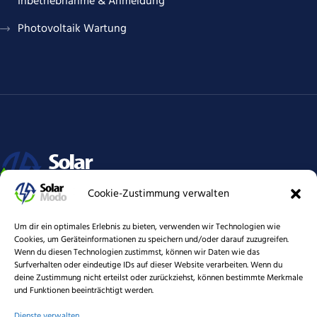
Inbetriebnahme & Anmeldung
Photovoltaik Wartung
Cookie-Zustimmung verwalten
Elektrische Energie, Lebenselexier für alles, ob privat oder
Um dir ein optimales Erlebnis zu bieten, verwenden wir Technologien wie
Wirtschaft. Es ist unsere Pflicht, unseren Nachkommen eine heile
Cookies, um Geräteinformationen zu speichern und/oder darauf zuzugreifen.
Welt zu hinterlassen. Strom aus erneuerbaren Energien schützen
Wenn du diesen Technologien zustimmst, können wir Daten wie das
unser Klima. SolarModo unterstützt eine lebenswerte, grüne
Surfverhalten oder eindeutige IDs auf dieser Website verarbeiten. Wenn du
deine Zustimmung nicht erteilst oder zurückziehst, können bestimmte Merkmale
Zukunft.
und Funktionen beeinträchtigt werden.
Dienste verwalten