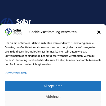
Cookie-Zustimmung verwalten
Elektrische Energie, Lebenselexier für alles, ob privat oder
Um dir ein optimales Erlebnis zu bieten, verwenden wir Technologien wie
Wirtschaft. Es ist unsere Pflicht, unseren Nachkommen eine heile
Cookies, um Geräteinformationen zu speichern und/oder darauf zuzugreifen.
Welt zu hinterlassen. Strom aus erneuerbaren Energien schützen
Wenn du diesen Technologien zustimmst, können wir Daten wie das
Surfverhalten oder eindeutige IDs auf dieser Website verarbeiten. Wenn du
unser Klima. SolarModo unterstützt eine lebenswerte, grüne
deine Zustimmung nicht erteilst oder zurückziehst, können bestimmte Merkmale
Zukunft.
und Funktionen beeinträchtigt werden.
Dienste verwalten
Akzeptieren
Ablehnen